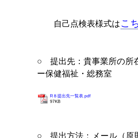
こ
自己点検表様式は
○ 提出先：貴事業所の所
ー保健福祉・総務室
R８提出先一覧表.pdf
97KB
○ 提出方法：メール（原