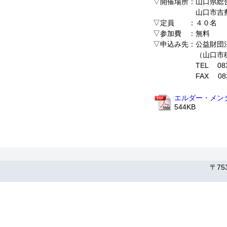
▽開催場所：山口県総
山口市吉敷下東
▽定員 ：４０名
▽参加費 ：無料
▽申込み先：公益財団
（山口市穂積町１
TEL 083-92
FAX 083-92
エルダー・メンタ
544KB
〒75