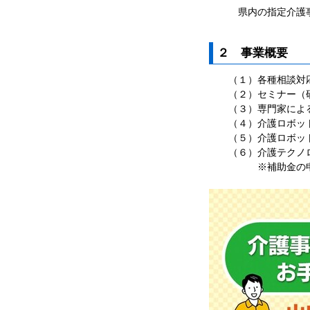
県内の指定介護事業
２ 事業概要
（１）各種相談対
（２）セミナー（研
（３）専門家による
（４）介護ロボット・
（５）介護ロボット・
（６）介護テクノロ
※補助金の申請時