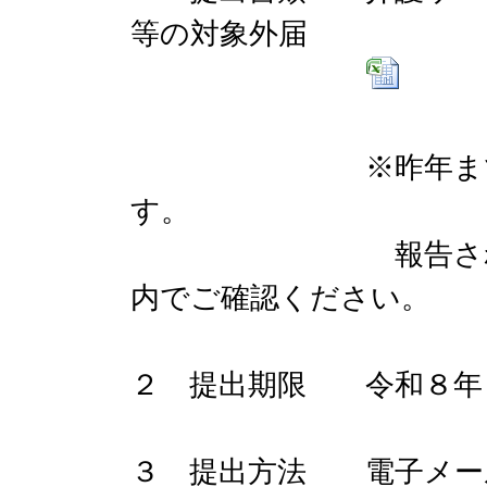
等の対象外届
※昨年までの「内
す。
報告される金額に
内でご確認ください。
２ 提出期限 令和８年３
３ 提出方法 電子メール（kaig