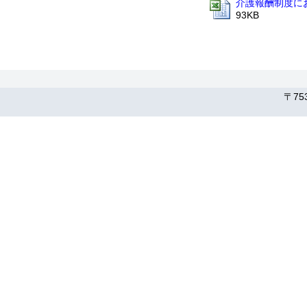
介護報酬制度にお
93KB
〒75